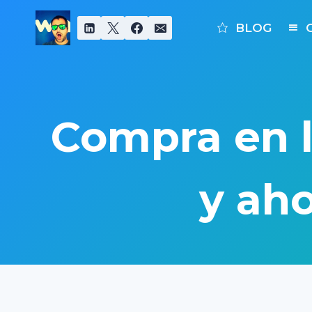
Saltar
al
BLOG
contenido
Compra en 
y aho