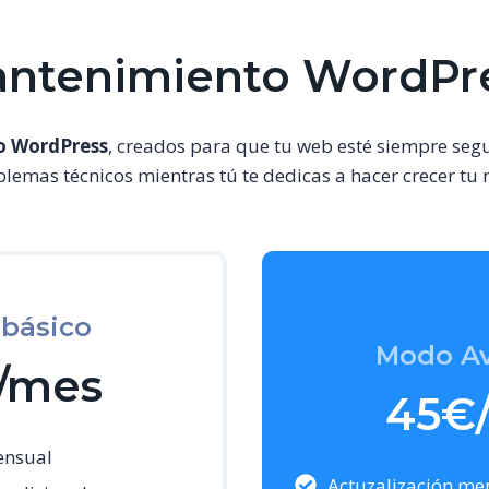
ntenimiento WordPr
 WordPress
, creados para que tu web esté siempre seg
blemas técnicos mientras tú te dedicas a hacer crecer tu 
básico
Modo A
/mes
45€
ensual
Actuzalización me