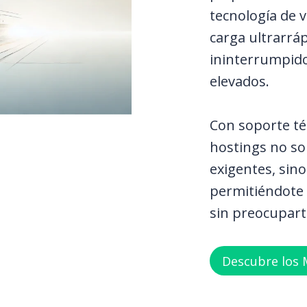
tecnología de 
carga ultrarrá
ininterrumpido,
elevados.
Con soporte téc
hostings no so
exigentes, sin
permitiéndote 
sin preocuparte
Descubre los 