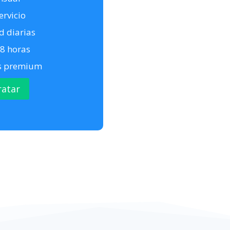
ervicio
d diarias
8 horas
es premium
ratar