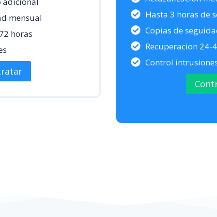
o adicional
Hasta 3 horas de s
ad mensual
Copias de seguida
72 horas
Recuperacion 24-4
es
Control intrusion
ratar
Cont