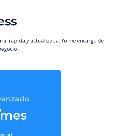
ess
ura, rápida y actualizada. Yo me encargo de
negocio.
vanzado
/mes
nsual