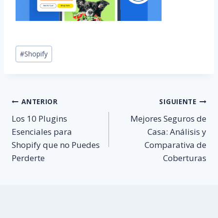
Etiquetas
#
Shopify
de
la
entrada:
Navegación
ANTERIOR
SIGUIENTE
Los 10 Plugins
Mejores Seguros de
de
Esenciales para
Casa: Análisis y
Shopify que no Puedes
Comparativa de
entradas
Perderte
Coberturas