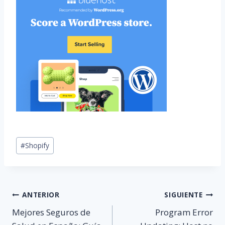
Etiquetas
#
Shopify
de
la
entrada:
Navegación
ANTERIOR
SIGUIENTE
Mejores Seguros de
Program Error
de