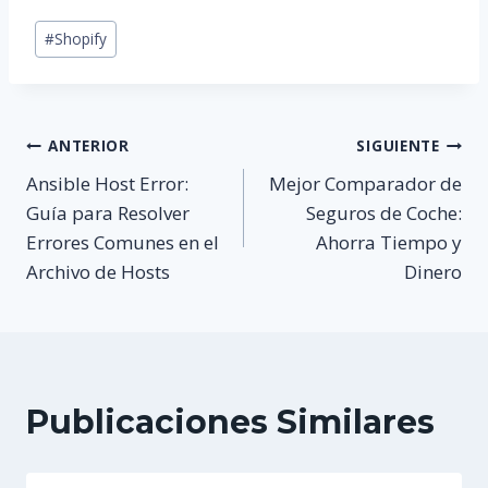
Etiquetas
#
Shopify
de
la
entrada:
Navegación
ANTERIOR
SIGUIENTE
Ansible Host Error:
Mejor Comparador de
de
Guía para Resolver
Seguros de Coche:
Errores Comunes en el
Ahorra Tiempo y
entradas
Archivo de Hosts
Dinero
Publicaciones Similares