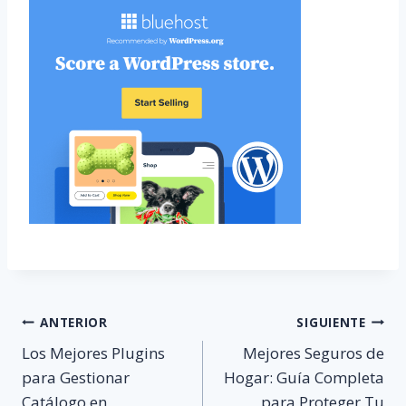
Navegación
ANTERIOR
SIGUIENTE
Los Mejores Plugins
Mejores Seguros de
de
para Gestionar
Hogar: Guía Completa
Catálogo en
para Proteger Tu