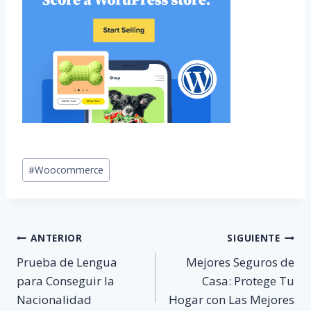
Etiquetas
#
Woocommerce
de
la
entrada:
Navegación
ANTERIOR
SIGUIENTE
Prueba de Lengua
Mejores Seguros de
de
para Conseguir la
Casa: Protege Tu
Nacionalidad
Hogar con Las Mejores
entradas